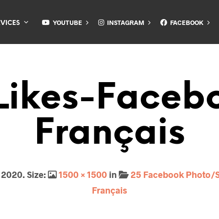
YOUTUBE
INSTAGRAM
FACEBOOK
RVICES
Likes-Faceb
Français
n 2020
. Size:
1500 × 1500
in
25 Facebook Photo/S
Français