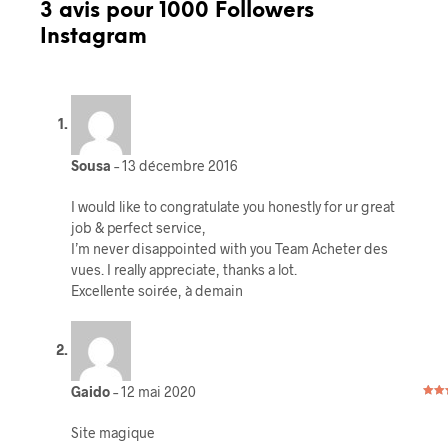
3 avis pour
1000 Followers
Instagram
Sousa
–
13 décembre 2016
I would like to congratulate you honestly for ur great
job & perfect service,
I’m never disappointed with you Team Acheter des
vues. I really appreciate, thanks a lot.
Excellente soirée, à demain
Gaido
–
12 mai 2020
Note
5
Site magique