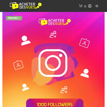
0
PROMO !