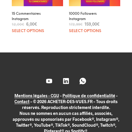
15 Commentaires
10000 Followers
Instagram
Instagram
6,00
€
159,00
€
12,00
€
172,99
€
SELECT OPTIONS
SELECT OPTIONS
Mentions légales - CGU
-
Politique de confidentialité
-
Contact
– © 2026 ACHETER-DES-VUES.FR – Tous droits
réservés. Reproduction strictement interdite.
Nous ne sommes en aucun cas affiliés, associés,
approuvés ou sponsorisés par Facebook®, Instagram®,
Twitter®, YouTube®, TikTok®, SoundCloud®, Twitch®,
Pinterest® ou Spotify®.