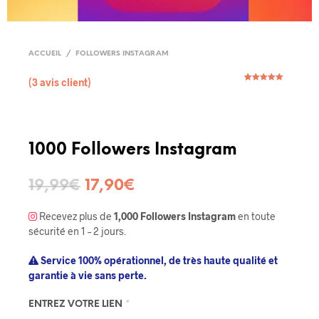
ACCUEIL
/
FOLLOWERS INSTAGRAM
(
3
avis client)
Noté
2
5.00
sur 5
basé sur
notations
client
1000 Followers Instagram
19,99
€
17,90
€
Recevez plus de
1,000 Followers Instagram
en toute
sécurité en 1 – 2 jours.
Service 100% opérationnel, de très haute qualité et
garantie à vie sans perte.
ENTREZ VOTRE LIEN
*