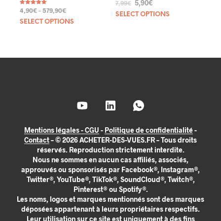
5,90
€
7,99
€
4,90
€
–
579,90
€
Note
SELECT OPTIONS
5.00
sur 5
SELECT OPTIONS
Mentions légales - CGU
-
Politique de confidentialité
-
Contact
– © 2026 ACHETER-DES-VUES.FR – Tous droits
réservés. Reproduction strictement interdite.
Nous ne sommes en aucun cas affiliés, associés,
approuvés ou sponsorisés par Facebook®, Instagram®,
Twitter®, YouTube®, TikTok®, SoundCloud®, Twitch®,
Pinterest® ou Spotify®.
Les noms, logos et marques mentionnés sont des marques
déposées appartenant à leurs propriétaires respectifs.
Leur utilisation sur ce site est uniquement à des fins