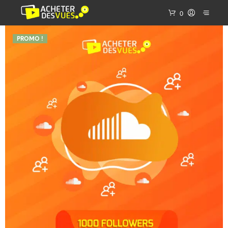
0
PROMO !