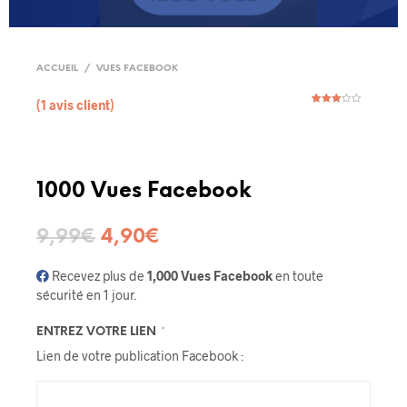
ACCUEIL
/
VUES FACEBOOK
(
1
avis client)
Noté
1
3.00
sur 5
basé
sur
notatio
n client
1000 Vues Facebook
9,99
€
4,90
€
Recevez plus de
1,000 Vues Facebook
en toute
sécurité en 1 jour.
ENTREZ VOTRE LIEN
*
Lien de votre publication Facebook :