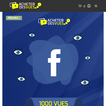
0
PROMO !