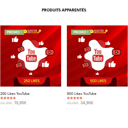
PRODUITS APPARENTÉS
PROMO !
PROMO !
250 Likes YouTube
500 Likes YouTube
15,90
€
34,90
€
24,99
€
49,99
€
Note
Note
5.00
5.00
sur 5
sur 5
SELECT OPTIONS
SELECT OPTIONS