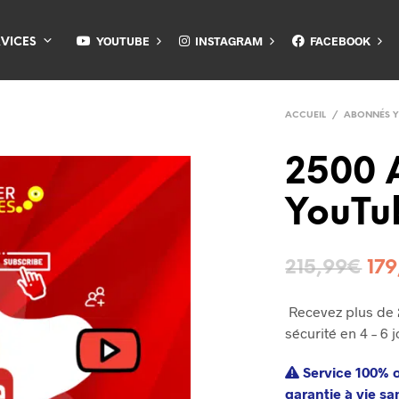
YOUTUBE
INSTAGRAM
FACEBOOK
RVICES
ACCUEIL
/
ABONNÉS 
2500 
YouTu
215,99
€
179
Recevez plus de
sécurité en 4 – 6 j
Service 100% o
garantie à vie sa