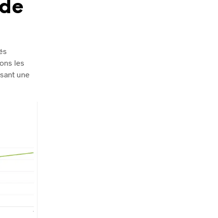
 de
és
ons les
ssant une