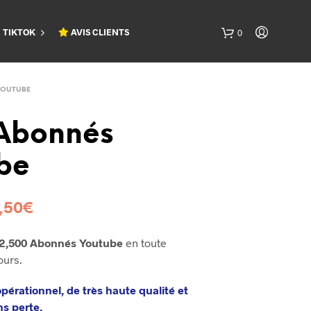
TIKTOK
AVIS CLIENTS
0
YOUTUBE
Abonnés
be
,50
€
2,500 Abonnés Youtube
en toute
ours.
pérationnel, de très haute qualité et
ns perte.