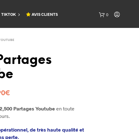
TIKTOK
AVIS CLIENTS
0
YOUTUBE
Partages
be
90
€
2,500 Partages Youtube
en toute
ours.
pérationnel, de très haute qualité et
ns perte.