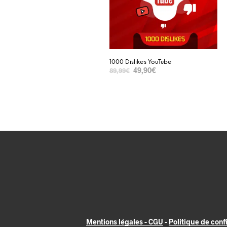
1000 Dislikes YouTube
49,90
€
89,99
€
SELECT OPTIONS
Mentions légales - CGU
-
Politique de confi