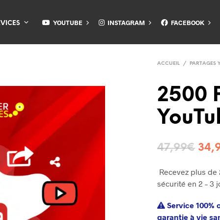
YOUTUBE
INSTAGRAM
FACEBOOK
RVICES
ACCUEIL
/
PARTAGES 
2500 
YouTu
47,99
€
34,
Recevez plus de
sécurité en 2 – 3 j
Service 100% o
garantie à vie sa