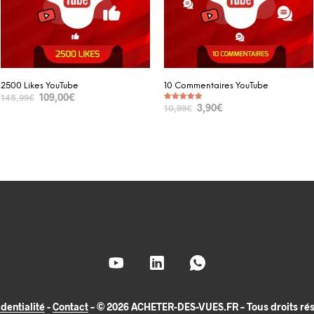
2500 Likes YouTube
10 Commentaires YouTube
109,00
€
145,99
€
3,90
€
10,99
€
Note
5.00
sur 5
SELECT OPTIONS
SELECT OPTIONS
dentialité
-
Contact
– © 2026 ACHETER-DES-VUES.FR – Tous droits rése