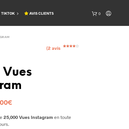
TIKTOK
AVIS CLIENTS
0
AGRAM
(
2
avis
Noté
2
4.00
sur 5
basé
sur
notation
s client
 Vues
gram
,00
€
de
25,000 Vues Instagram
en toute
ours.