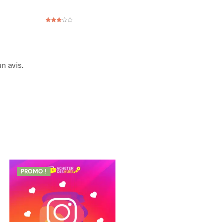
Note
3
sur 5
n avis.
PROMO !