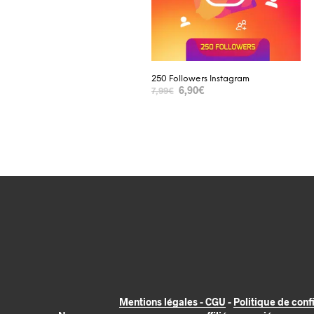
250 Followers Instagram
6,90
€
7,99
€
SELECT OPTIONS
Mentions légales - CGU
-
Politique de confi