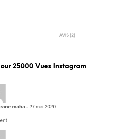
AVIS (2)
pour
25000 Vues Instagram
irane maha
–
27 mai 2020
lent