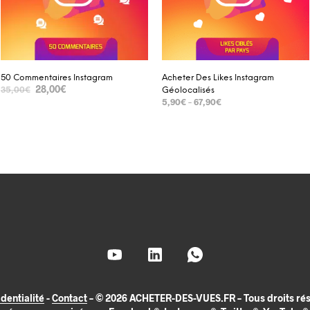
50 Commentaires Instagram
Acheter Des Likes Instagram
28,00
€
35,00
€
Géolocalisés
5,90
€
–
67,90
€
SELECT OPTIONS
SELECT OPTIONS
dentialité
-
Contact
– © 2026 ACHETER-DES-VUES.FR – Tous droits rése