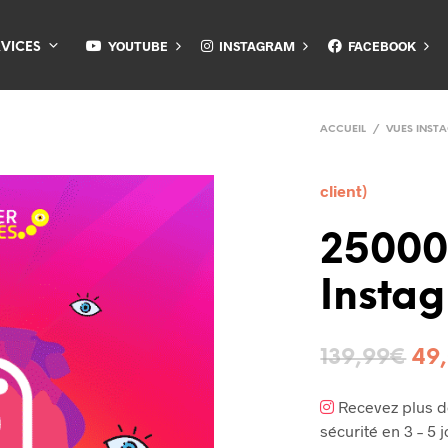
YOUTUBE
INSTAGRAM
FACEBOOK
RVICES
ACCUEIL
/
VUES INST
client)
25000
Insta
139,99
€
49
Recevez plus 
sécurité en 3 – 5 j