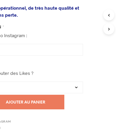
pérationnel, de très haute qualité et
ns perte.
N
*
éo Instagram :
uter des Likes ?
AJOUTER AU PANIER
TAGRAM
M