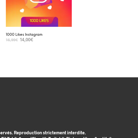
1000 Likes Instagram
14,00
€
16,99
€
SELECT OPTIONS
rvés. Reproduction strictement interdite.