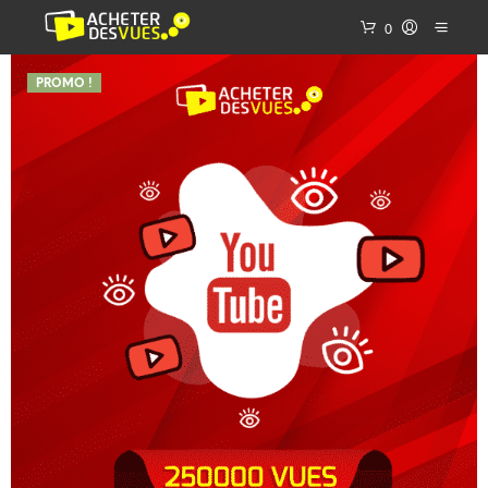
0
PROMO !