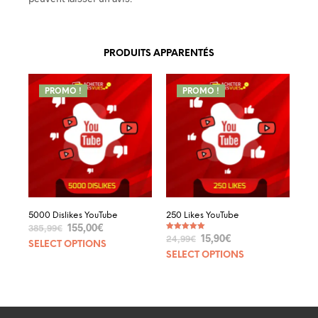
PRODUITS APPARENTÉS
PROMO !
PROMO !
5000 Dislikes YouTube
250 Likes YouTube
155,00
€
385,99
€
15,90
€
24,99
€
Note
SELECT OPTIONS
5.00
sur 5
SELECT OPTIONS