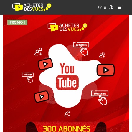
0
PROMO !