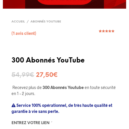
ACCUEIL
/
ABONNÉS YOUTUBE
(
1
avis client)
Noté
1
5.00
sur 5
basé sur
notation
client
300 Abonnés YouTube
54,99
€
27,50
€
Recevez plus de
300 Abonnés Youtube
en toute sécurité
en 1 – 2 jours.
Service 100% opérationnel, de très haute qualité et
garantie à vie sans perte.
ENTREZ VOTRE LIEN
*