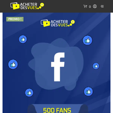
0
PROMO !