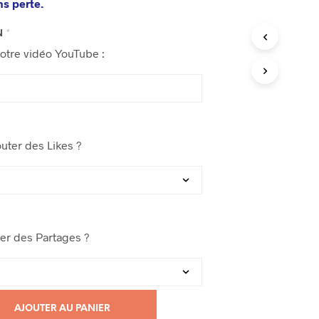
e
ns perte.
.
N
*
votre vidéo YouTube :
uter des Likes ?
er des Partages ?
AJOUTER AU PANIER