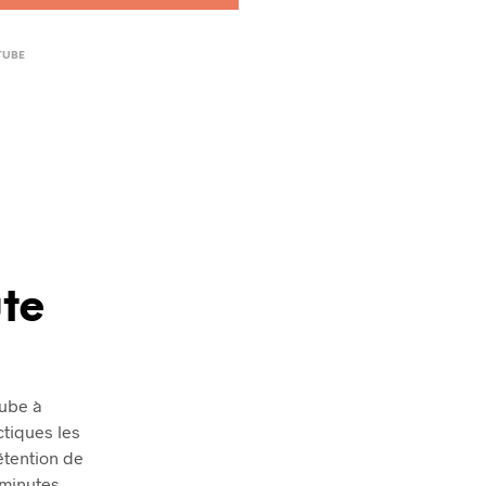
TUBE
te
ube à
ctiques les
étention de
 minutes.