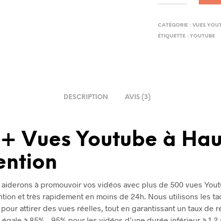
CATÉGORIE :
VUES YOU
ÉTIQUETTE :
YOUTUBE
DESCRIPTION
AVIS (3)
+ Vues Youtube à Hau
ention
aiderons à promouvoir vos vidéos avec plus de 500 vues Yout
ntion et très rapidement en moins de 24h. Nous utilisons les ta
pour attirer des vues réelles, tout en garantissant un taux de r
 égale à 85% – 95% pour les vidéos d’une durée inférieur à 1-2