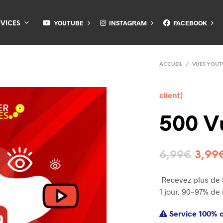
YOUTUBE
INSTAGRAM
FACEBOOK
RVICES
ACCUEIL
/
VUES YOUT
client)
500 V
6,99
€
3,99
Recevez plus de
1 jour. 90~97% de 
Service 100% o