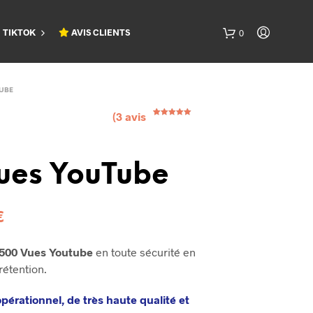
TIKTOK
AVIS CLIENTS
0
V
o
UBE
t
(
3
avis
r
Noté
3
5.00
sur 5
e
basé sur
notations
p
client
a
ues YouTube
n
i
e
€
r
e
s
500 Vues Youtube
en toute sécurité en
t
rétention.
v
i
pérationnel, de très haute qualité et
d