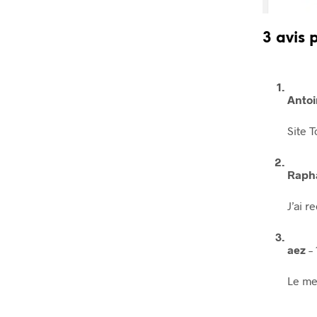
3 avis 
Antoi
Site 
Rap
J’ai 
aez
–
Le me