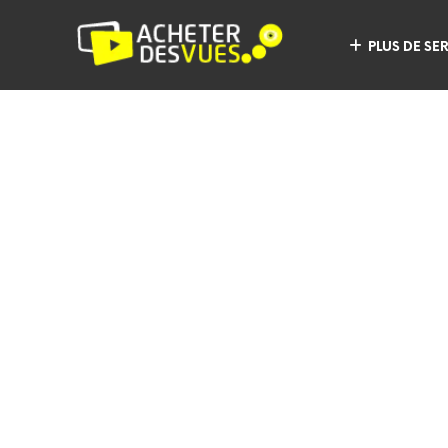
PLUS DE SE
Vintage Photography
Vintage Photography McSweeney's chambray liter