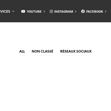
YOUTUBE
INSTAGRAM
FACEBOOK
RVICES
ALL
NON CLASSÉ
RÉSEAUX SOCIAUX
ally stumptown Kickstarter gentrify ugh keytar bicycle righ